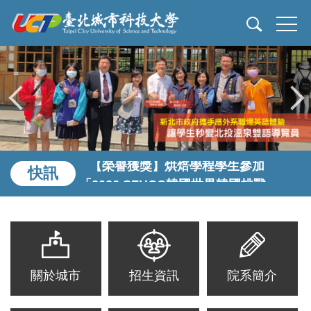
跳
健行好棒盃全國餐旅技能公開賽」，獲
到
得1佳作
主
要
【榮譽獲獎】烘焙學程學生參加
內
「2026世界廚藝聯盟國際廚師挑戰
容
賽」，獲得4金、3銀、4銅、總冠軍3獎
區
盃
【榮譽獲獎】烘焙學程學生參加
快訊
「2026 SFHCC韓國世界韓國挑戰
賽」，獲得1銀、2銅
【榮譽獲獎】烘焙學程學生參加「第
十屆國際廚藝美食藝術大獎」，獲得3
金、2銀
關於城市
招生資訊
院系簡介