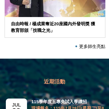
自由時報 / 楊成業奪近20座國內外發明獎 獲
教育部頒「技職之光」
更多師生亮點
近期活動
115學年度五專免試入學續招
JUL
現場報名：115年7月28日(星期二)至8