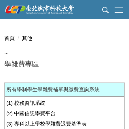
跳
到
主
要
內
首頁
其他
容
區
:::
學雜費專區
所有學制學生學雜費補單與繳費查詢系統
(1) 校務資訊系統
(2) 中國信託學費平台
(3) 專科以上學校學雜費退費基準表