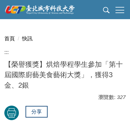
跳
到
主
要
內
首頁
快訊
容
區
:::
【榮譽獲獎】烘焙學程學生參加「第十
屆國際廚藝美食藝術大獎」，獲得3
金、2銀
瀏覽數:
327
分享