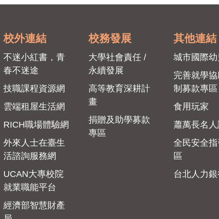
校外連結
校務發展
其他連結
不迷小紅書，青
大學社會責任 /
城市國際幼
春不迷途
永續發展
完善就學協
技職課程資源網
高等教育深耕計
制募款專區
畫
雲端租屋生活網
食用玩家
捐贈及助學募款
RICH職場體驗網
蕭萬長名人
專區
外來人士在臺生
全民安全指
活諮詢服務網
區
UCAN大專校院
台北人力銀
就業職能平台
經濟部智慧財產
局